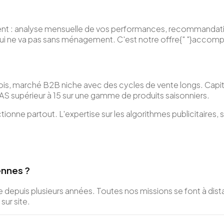
nent : analyse mensuelle de vos performances, recommandation
 qui ne va pas sans ménagement. C'est notre offre{" "}acc
ois, marché B2B niche avec des cycles de vente longs. Capital
AS supérieur à 15 sur une gamme de produits saisonniers.
onne partout. L'expertise sur les algorithmes publicitaires, su
ennes ?
depuis plusieurs années. Toutes nos missions se font à dista
sur site.