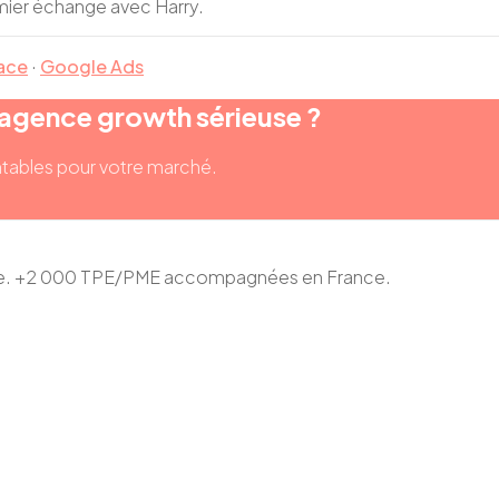
mier échange avec Harry.
ace
·
Google Ads
 agence growth sérieuse ?
rentables pour votre marché.
ace. +2 000 TPE/PME accompagnées en France.