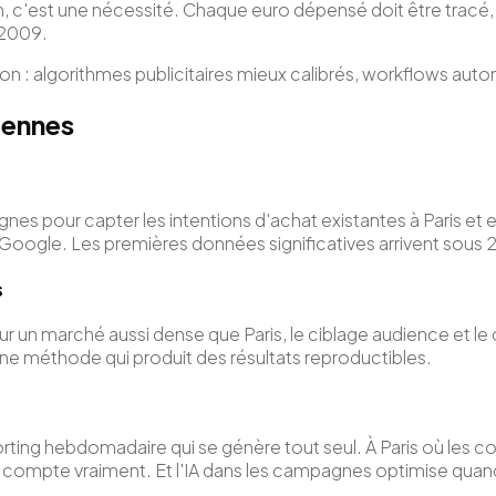
n, c'est une nécessité. Chaque euro dépensé doit être tracé
 2009.
: algorithmes publicitaires mieux calibrés, workflows autom
siennes
es pour capter les intentions d'achat existantes à Paris et
 Google. Les premières données significatives arrivent sous 
s
n marché aussi dense que Paris, le ciblage audience et le co
ne méthode qui produit des résultats reproductibles.
ting hebdomadaire qui se génère tout seul. À Paris où les c
qui compte vraiment. Et l'IA dans les campagnes optimise qu