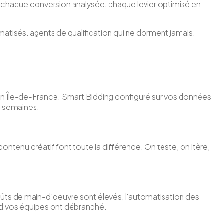
, chaque conversion analysée, chaque levier optimisé en
atisés, agents de qualification qui ne dorment jamais.
 en Île-de-France. Smart Bidding configuré sur vos données
2 semaines.
ntenu créatif font toute la différence. On teste, on itère,
oûts de main-d'oeuvre sont élevés, l'automatisation des
and vos équipes ont débranché.