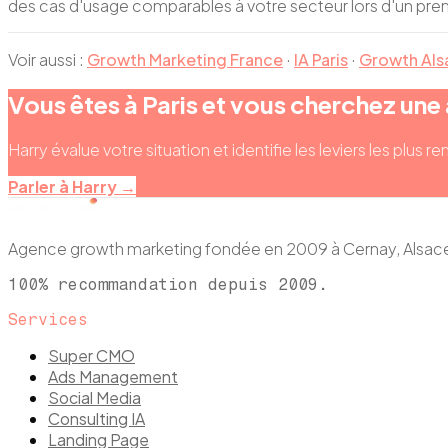
des cas d'usage comparables à votre secteur lors d'un pre
Voir aussi :
Growth Marketing France
·
IA Paris
·
Growth Als
Vous êtes à Paris et vous cherchez une
Harry évalue votre situation et identifie les leviers les plus 
Parler à Harry →
Agence growth marketing fondée en 2009 à Cernay, Als
100% recommandation depuis 2009.
Services
Super CMO
Ads Management
Social Media
Consulting IA
Landing Page