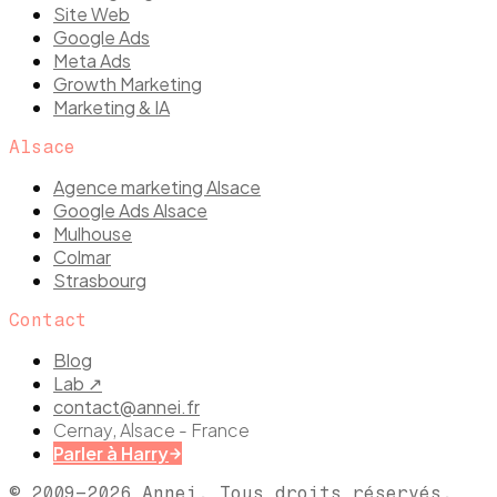
Site Web
Google Ads
Meta Ads
Growth Marketing
Marketing & IA
Alsace
Agence marketing Alsace
Google Ads Alsace
Mulhouse
Colmar
Strasbourg
Contact
Blog
Lab ↗
contact@annei.fr
Cernay, Alsace - France
Parler à Harry
© 2009–
2026
Annei. Tous droits réservés.