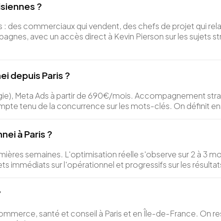
isiennes ?
: des commerciaux qui vendent, des chefs de projet qui relaie
gnes, avec un accès direct à Kevin Pierson sur les sujets s
ei depuis Paris ?
gie), Meta Ads à partir de 690€/mois. Accompagnement strat
te tenu de la concurrence sur les mots-clés. On définit en
ei à Paris ?
ères semaines. L'optimisation réelle s'observe sur 2 à 3 moi
fets immédiats sur l'opérationnel et progressifs sur les résul
?
erce, santé et conseil à Paris et en Île-de-France. On rest