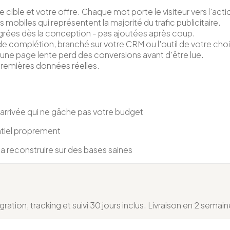
 cible et votre offre. Chaque mot porte le visiteur vers l'acti
 mobiles qui représentent la majorité du trafic publicitaire.
égrées dès la conception - pas ajoutées après coup.
de complétion, branché sur votre CRM ou l'outil de votre choi
ne page lente perd des conversions avant d'être lue.
remières données réelles.
'arrivée qui ne gâche pas votre budget
ntiel proprement
a reconstruire sur des bases saines
ation, tracking et suivi 30 jours inclus. Livraison en 2 semain