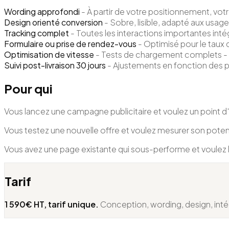
Wording approfondi
-
À partir de votre positionnement, votre
Design orienté conversion
-
Sobre, lisible, adapté aux usages
Tracking complet
-
Toutes les interactions importantes int
Formulaire ou prise de rendez-vous
-
Optimisé pour le taux 
Optimisation de vitesse
-
Tests de chargement complets - u
Suivi post-livraison 30 jours
-
Ajustements en fonction des p
Pour qui
Vous lancez une campagne publicitaire et voulez un point d
Vous testez une nouvelle offre et voulez mesurer son pote
Vous avez une page existante qui sous-performe et voulez l
Tarif
1 590€ HT, tarif unique.
Conception, wording, design, intégr