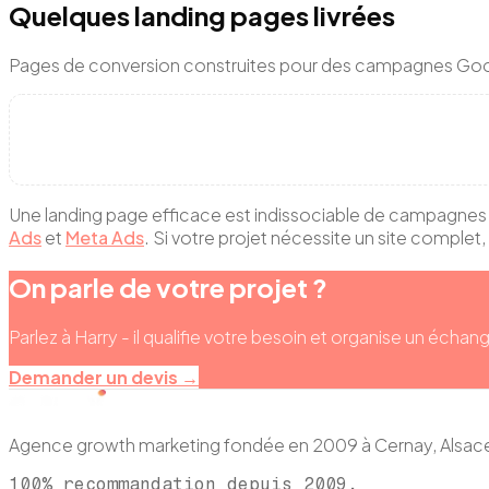
Quelques landing pages livrées
Pages de conversion construites pour des campagnes Goo
Une landing page efficace est indissociable de campagnes
Ads
et
Meta Ads
. Si votre projet nécessite un site complet
On parle de votre projet ?
Parlez à Harry - il qualifie votre besoin et organise un échang
Demander un devis →
Agence growth marketing fondée en 2009 à Cernay, Als
100% recommandation depuis 2009.