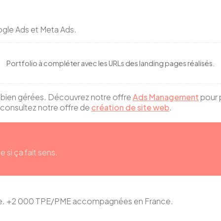
gle Ads et Meta Ads.
Portfolio à compléter avec les URLs des
landing pages
réalisés.
 bien gérées. Découvrez notre offre
Ads Management
pour 
, consultez notre offre de
création de site web
.
e si ça fait sens.
ace. +2 000 TPE/PME accompagnées en France.