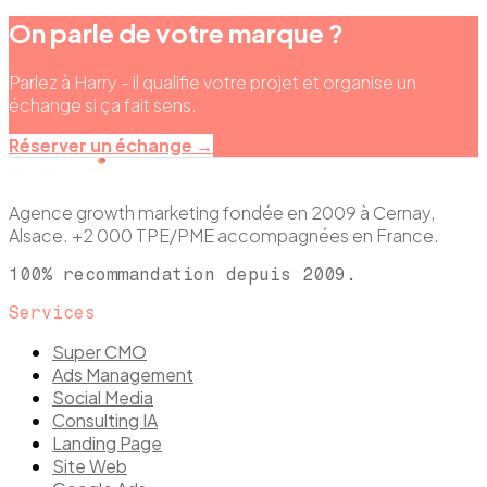
On parle de votre marque ?
Parlez à Harry - il qualifie votre projet et organise un
échange si ça fait sens.
Réserver un échange →
Agence growth marketing fondée en 2009 à Cernay,
Alsace. +2 000 TPE/PME accompagnées en France.
100% recommandation depuis 2009.
Services
Super CMO
Ads Management
Social Media
Consulting IA
Landing Page
Site Web