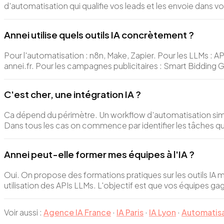
d'automatisation qui qualifie vos leads et les envoie dans v
Annei utilise quels outils IA concrètement ?
Pour l'automatisation : n8n, Make, Zapier. Pour les LLMs :
annei.fr. Pour les campagnes publicitaires : Smart Bidding
C'est cher, une intégration IA ?
Ca dépend du périmètre. Un workflow d'automatisation simp
Dans tous les cas on commence par identifier les tâches qui
Annei peut-elle former mes équipes à l'IA ?
Oui. On propose des formations pratiques sur les outils IA
utilisation des APIs LLMs. L'objectif est que vos équipes 
Voir aussi :
Agence IA France
·
IA Paris
·
IA Lyon
·
Automatis