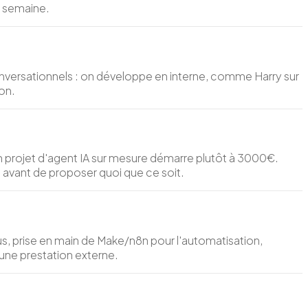
r semaine.
conversationnels : on développe en interne, comme Harry sur
on.
 projet d'agent IA sur mesure démarre plutôt à 3000€.
I avant de proposer quoi que ce soit.
us, prise en main de Make/n8n pour l'automatisation,
une prestation externe.