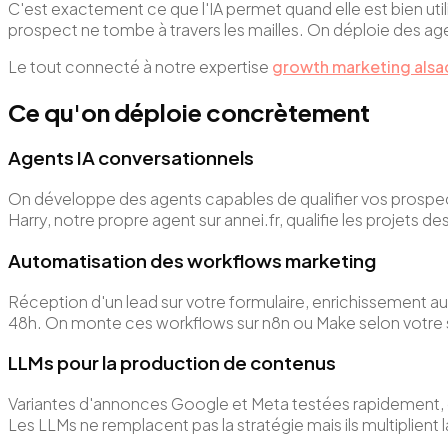
C'est exactement ce que l'IA permet quand elle est bien util
prospect ne tombe à travers les mailles. On déploie des ag
Le tout connecté à notre expertise
growth marketing alsa
Ce qu'on déploie concrètement
Agents IA conversationnels
On développe des agents capables de qualifier vos prospec
Harry, notre propre agent sur annei.fr, qualifie les projets
Automatisation des workflows marketing
Réception d'un lead sur votre formulaire, enrichissement 
48h. On monte ces workflows sur n8n ou Make selon votre st
LLMs pour la production de contenus
Variantes d'annonces Google et Meta testées rapidement, 
Les LLMs ne remplacent pas la stratégie mais ils multiplient 