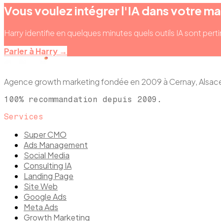
Vous voulez intégrer l'IA dans votre ma
Harry identifie en quelques minutes quels outils IA sont pert
Parler à Harry →
Agence growth marketing fondée en 2009 à Cernay, Als
100% recommandation depuis 2009.
Services
Super CMO
Ads Management
Social Media
Consulting IA
Landing Page
Site Web
Google Ads
Meta Ads
Growth Marketing