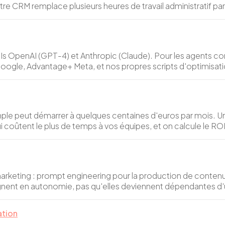
otre CRM remplace plusieurs heures de travail administratif pa
 APIs OpenAI (GPT-4) et Anthropic (Claude). Pour les agents 
 Google, Advantage+ Meta, et nos propres scripts d'optimisati
le peut démarrer à quelques centaines d'euros par mois. Un
 coûtent le plus de temps à vos équipes, et on calcule le RO
 marketing : prompt engineering pour la production de conten
gagnent en autonomie, pas qu'elles deviennent dépendantes d'
ation