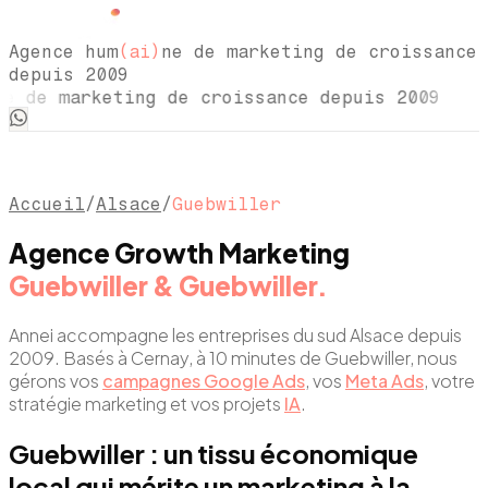
Agence hum
(ai)
ne de marketing de croissance
depuis 2009
e de marketing de croissance depuis 2009 
Accueil
/
Alsace
/
Guebwiller
Agence Growth Marketing
Guebwiller & Guebwiller.
Annei accompagne les entreprises du sud Alsace depuis
2009. Basés à Cernay, à 10 minutes de Guebwiller, nous
gérons vos
campagnes Google Ads
, vos
Meta Ads
, votre
stratégie marketing et vos projets
IA
.
Guebwiller : un tissu économique
local qui mérite un marketing à la