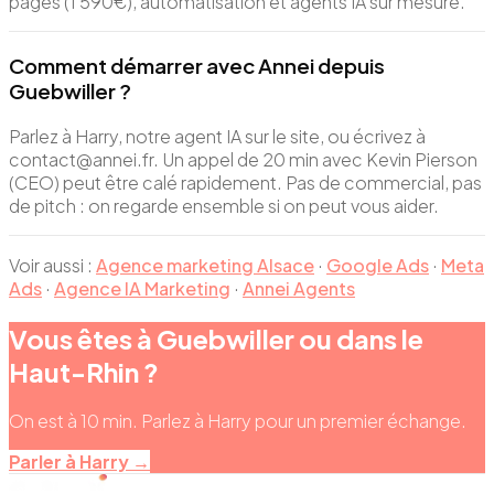
pages (1 590€), automatisation et agents IA sur mesure.
Comment démarrer avec Annei depuis
Guebwiller ?
Parlez à Harry, notre agent IA sur le site, ou écrivez à
contact@annei.fr. Un appel de 20 min avec Kevin Pierson
(CEO) peut être calé rapidement. Pas de commercial, pas
de pitch : on regarde ensemble si on peut vous aider.
Voir aussi :
Agence marketing Alsace
·
Google Ads
·
Meta
Ads
·
Agence IA Marketing
·
Annei Agents
Vous êtes à Guebwiller ou dans le
Haut-Rhin ?
On est à 10 min. Parlez à Harry pour un premier échange.
Parler à Harry →