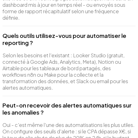
dashboard mis à jour en temps réel - ou envoyés sous
forme de rapport récapitulatif selon une fréquence
définie.
Quels outils utilisez-vous pour automatiser le
reporting ?
Selon les besoins et l'existant : Looker Studio (gratuit,
connecté à Google Ads, Analytics, Meta), Notion ou
Airtable pour les tableaux de bord partagés, des
workflows n8n ou Make pour la collecte et la
transformation des données, et Slack ou email pour les
alertes automatiques.
Peut-on recevoir des alertes automatiques sur
les anomalies ?
Oui - c'est même l'une des automatisations les plus utiles.
On configure des seuils d'alerte : si le CPA dépasse X€, si
le taux de clic chute de plus de 20% en 24h, si le budget