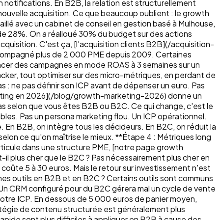
otifications. En B2B, la relation est structurellement
 nouvelle acquisition. Ce que beaucoup oublient : le growth
vaillé avec un cabinet de conseil en gestion basé à Mulhouse,
t de 28%. On a réalloué 30% du budget sur des actions
isition. C'est ça, [l'acquisition clients B2B](/acquisition-
 accompagné plus de 2 000 PME depuis 2009. Certaines
 Lancer des campagnes en mode ROAS à 3 semaines sur un
acker, tout optimiser sur des micro-métriques, en perdant de
as : ne pas définir son ICP avant de dépenser un euro. Pas
arketing en 2026](/blog/growth-marketing-2026) donne un
s selon que vous êtes B2B ou B2C. Ce qui change, c'est le
ables. Pas un persona marketing flou. Un ICP opérationnel.
e. En B2B, on intègre tous les décideurs. En B2C, on réduit la
 selon ce qu'on maîtrise le mieux. **Étape 4 : Métriques long
rticule dans une structure PME, [notre page growth
 plus cher que le B2C ? Pas nécessairement plus cher en
coûte 5 à 30 euros. Mais le retour sur investissement n'est
es outils en B2B et en B2C ? Certains outils sont communs
. Un CRM configuré pour du B2C gérera mal un cycle de vente
votre ICP. En dessous de 5 000 euros de panier moyen,
atégie de contenu structurée est généralement plus
apide sont plus difficiles à appliquer en B2B à cause des