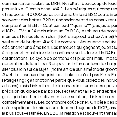
communication ciblait les DRH. Résultat : beaucoup de leads,
pas un luxe. C'est la base. ## 2. Les métriques qui compte
et rapporter 40 000 euros sur 3 ans. Un lead B2C coûte 8 e
souvent : des boîtes B2B qui abandonnent des canaux rentabl
comptent en B2B : - Coût par lead **qualifié** (pas juste pa
d'ICP - LTV sur 24 mois minimum En B2C, le tableau de bord 
mêmes et les outils non plus. [Notre approche chez Annei]
seul euro de budget. ## 3. Le contenu : éduquer vs séduire 
déclencher une émotion. Les marques qui gagnent jouent sur l'
éduquer et construire de la confiance sur la durée. Un DAF ne r
certifications. Le cycle de contenu est plus lent mais l'impa
génération de leads par 3 en passant d'un contenu technique 
aller plus loin sur ce sujet, [notre article sur la méthod
## 4. Les canaux d'acquisition : LinkedIn n'est pas Meta En B
retargeting : ça fonctionne parce que vous ciblez des indi
artisans), mais LinkedIn reste le canal structurant dès que vo
précision du ciblage par poste, secteur et taille d'entrepris
gens qui cherchent activement une solution). LinkedIn crée
complémentaires. Les confondre coûte cher. On gère des 
qu'on applique : le mix canaux dépend toujours de l'ICP, jama
la plus sous-estimée. En B2C, la relation est souvent transa