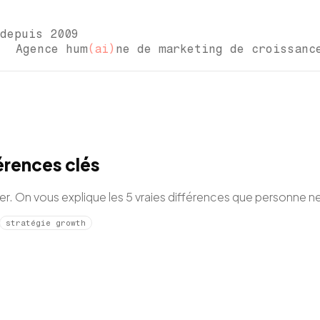
depuis 2009
gence hum
(ai)
ne de marketing de croissan
érences clés
r. On vous explique les 5 vraies différences que personne
stratégie growth