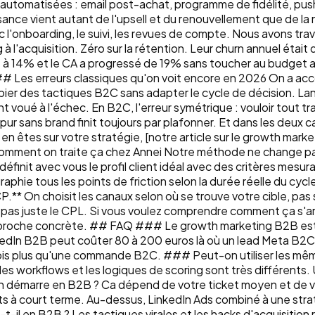
tomatisées : email post-achat, programme de fidélité, push n
sance vient autant de l'upsell et du renouvellement que de la
c l'onboarding, le suivi, les revues de compte. Nous avons tra
 l'acquisition. Zéro sur la rétention. Leur churn annuel étai
à 14% et le CA a progressé de 19% sans toucher au budget acqu
t. ## Les erreurs classiques qu'on voit encore en 2026 On a
copier des tactiques B2C sans adapter le cycle de décision.
voué à l'échec. En B2C, l'erreur symétrique : vouloir tout tr
ur sans brand finit toujours par plafonner. Et dans les deux c
en êtes sur votre stratégie, [notre article sur le growth m
 Comment on traite ça chez Annei Notre méthode ne change pa
finit avec vous le profil client idéal avec des critères mesur
phie tous les points de friction selon la durée réelle du cycl
CP.** On choisit les canaux selon où se trouve votre cible, pas
 pas juste le CPL. Si vous voulez comprendre comment ça s'a
roche concrète. ## FAQ ### Le growth marketing B2B est-il
nkedIn B2B peut coûter 80 à 200 euros là où un lead Meta B2C 
ois plus qu'une commande B2C. ### Peut-on utiliser les mêm
es workflows et les logiques de scoring sont très différents
on démarre en B2B ? Ca dépend de votre ticket moyen et de 
ts à court terme. Au-dessus, LinkedIn Ads combiné à une str
il en B2B ? Les tactiques virales et les hacks d'acquisition r