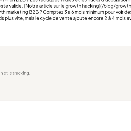
este valide. [Notre article sur le growth hacking](/blog/growt
 marketing B2B ? Comptez 3 à 6 mois minimum pour voir des ré
plus vite, mais le cycle de vente ajoute encore 2 à 4 mois a
h et le tracking.