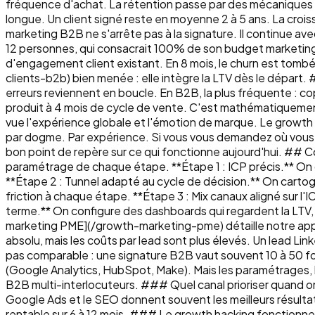
fréquence d'achat. La rétention passe par des mécaniques au
longue. Un client signé reste en moyenne 2 à 5 ans. La crois
marketing B2B ne s'arrête pas à la signature. Il continue ave
12 personnes, qui consacrait 100% de son budget marketing à
d'engagement client existant. En 8 mois, le churn est tombé 
clients-b2b) bien menée : elle intègre la LTV dès le dépar
erreurs reviennent en boucle. En B2B, la plus fréquente : 
produit à 4 mois de cycle de vente. C'est mathématiquement 
vue l'expérience globale et l'émotion de marque. Le growth p
par dogme. Par expérience. Si vous vous demandez où vous 
bon point de repère sur ce qui fonctionne aujourd'hui. ##
paramétrage de chaque étape. **Étape 1 : ICP précis.** On dé
**Étape 2 : Tunnel adapté au cycle de décision.** On cartogra
friction à chaque étape. **Étape 3 : Mix canaux aligné sur l'I
terme.** On configure des dashboards qui regardent la LTV,
marketing PME](/growth-marketing-pme) détaille notre app
absolu, mais les coûts par lead sont plus élevés. Un lead Li
pas comparable : une signature B2B vaut souvent 10 à 50 f
(Google Analytics, HubSpot, Make). Mais les paramétrages, l
B2B multi-interlocuteurs. ### Quel canal prioriser quand 
Google Ads et le SEO donnent souvent les meilleurs résulta
rentable sur 6 à 12 mois. ### Le growth hacking fonctionne-t-