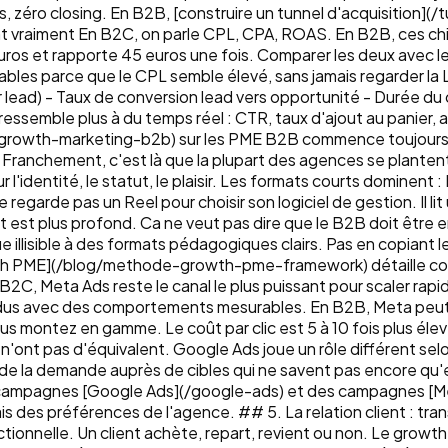
 zéro closing. En B2B, [construire un tunnel d'acquisition](/
nt vraiment En B2C, on parle CPL, CPA, ROAS. En B2B, ces ch
uros et rapporte 45 euros une fois. Comparer les deux avec l
es parce que le CPL semble élevé, sans jamais regarder la LT
r lead) - Taux de conversion lead vers opportunité - Durée du
ressemble plus à du temps réel : CTR, taux d'ajout au panier
(/growth-marketing-b2b) sur les PME B2B commence toujours 
Franchement, c'est là que la plupart des agences se plantent.
identité, le statut, le plaisir. Les formats courts dominent :
egarde pas un Reel pour choisir son logiciel de gestion. Il lit u
ct est plus profond. Ca ne veut pas dire que le B2B doit être en
illisible à des formats pédagogiques clairs. Pas en copiant l
e growth PME](/blog/methode-growth-pme-framework) détaille co
2C, Meta Ads reste le canal le plus puissant pour scaler rapide
vidus avec des comportements mesurables. En B2B, Meta peut 
us montez en gamme. Le coût par clic est 5 à 10 fois plus élevé
e n'ont pas d'équivalent. Google Ads joue un rôle différent se
 de la demande auprès de cibles qui ne savent pas encore qu'
campagnes [Google Ads](/google-ads) et des campagnes [Me
is des préférences de l'agence. ## 5. La relation client : tra
ctionnelle. Un client achète, repart, revient ou non. Le growt