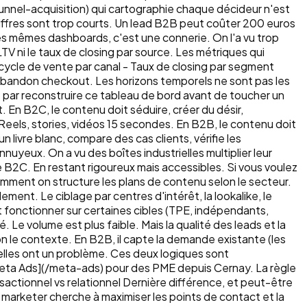
tunnel-acquisition) qui cartographie chaque décideur n'est
iffres sont trop courts. Un lead B2B peut coûter 200 euros
es mêmes dashboards, c'est une connerie. On l'a vu trop
V ni le taux de closing par source. Les métriques qui
 cycle de vente par canal - Taux de closing par segment
, abandon checkout. Les horizons temporels ne sont pas les
par reconstruire ce tableau de bord avant de toucher un
 En B2C, le contenu doit séduire, créer du désir,
 Reels, stories, vidéos 15 secondes. En B2B, le contenu doit
n livre blanc, compare des cas clients, vérifie les
nuyeux. On a vu des boîtes industrielles multiplier leur
e B2C. En restant rigoureux mais accessibles. Si vous voulez
mment on structure les plans de contenu selon le secteur.
ment. Le ciblage par centres d'intérêt, la lookalike, le
fonctionner sur certaines cibles (TPE, indépendants,
. Le volume est plus faible. Mais la qualité des leads et la
lon le contexte. En B2B, il capte la demande existante (les
elles ont un problème. Ces deux logiques sont
ta Ads](/meta-ads) pour des PME depuis Cernay. La règle
nsactionnel vs relationnel Dernière différence, et peut-être
h marketer cherche à maximiser les points de contact et la