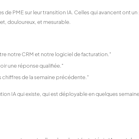
s de PME sur leur transition IA. Celles qui avancent ont
t, douloureux, et mesurable.
re notre CRM et notre logiciel de facturation."
ir une réponse qualifiée."
s chiffres de la semaine précédente."
tion IA qui existe, qui est déployable en quelques semain
s