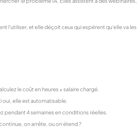
 chercher
le
problème IA. Elles assistent à des webinaires,
l'utiliser, et elle déçoit ceux qui espèrent qu'elle va les
lculez le coût en heures × salaire chargé.
i oui, elle est automatisable.
ez pendant 4 semaines en conditions réelles.
continue, on arrête, ou on étend ?