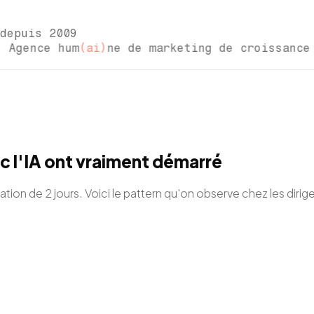
depuis 2009
ence hum
(ai)
ne de marketing de croissanc
 l'IA ont vraiment démarré
ion de 2 jours. Voici le pattern qu'on observe chez les dirige