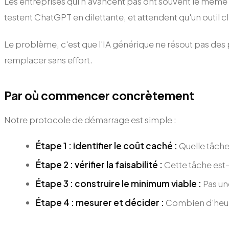
Les entreprises qui n'avancent pas ont souvent le mêm
testent ChatGPT en dilettante, et attendent qu'un outil c
Le problème, c'est que l'IA générique ne résout pas des pr
remplacer sans effort.
Par où commencer concrètement
Notre protocole de démarrage est simple :
Étape 1 : identifier le coût caché :
Quelle tâche 
Étape 2 : vérifier la faisabilité :
Cette tâche est-e
Étape 3 : construire le minimum viable :
Pas un
Étape 4 : mesurer et décider :
Combien d'heures