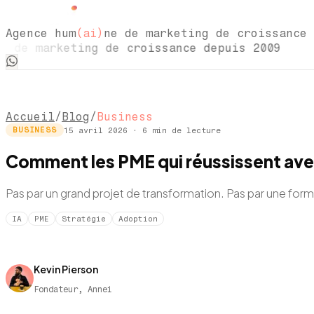
Agence hum
(ai)
ne de marketing de croissance 
de marketing de croissance depuis 2009 Ag
Accueil
/
Blog
/
Business
15 avril 2026
·
6
min de lecture
BUSINESS
Comment les PME qui réussissent avec
Pas par un grand projet de transformation. Pas par une format
IA
PME
Stratégie
Adoption
Kevin Pierson
Fondateur, Annei