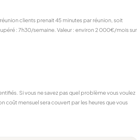
éunion clients prenait 45 minutes par réunion, soit
écupéré : 7h30/semaine. Valeur : environ 2 000€/mois sur
dentifiés. Si vous ne savez pas quel problème vous voulez
Son coût mensuel sera couvert par les heures que vous