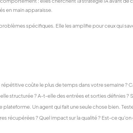
e comportement : elles cherchent
la
stratégie IA avant de
lés en main apparaisse.
oblèmes spécifiques. Elle les amplifie pour ceux qui savent 
répétitive coûte le plus de temps dans votre semaine ? Ca
lle structurée ? A-t-elle des entrées et sorties définies ? S
e plateforme. Un agent qui fait une seule chose bien. Test
 récupérées ? Quel impact sur la qualité ? Est-ce qu'on 