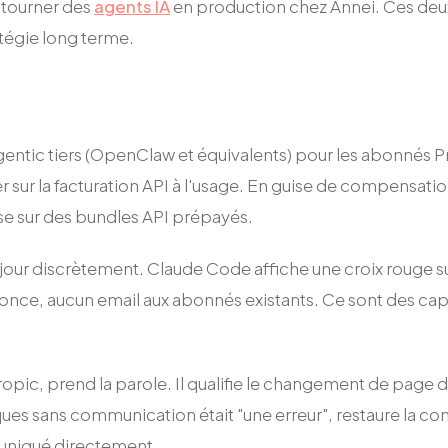
t tourner des
agents IA
en production chez Annei. Ces deux 
tégie long terme.
gentic tiers (OpenClaw et équivalents) pour les abonnés
er sur la facturation API à l'usage. En guise de compensat
ise sur des bundles API prépayés.
jour discrètement. Claude Code affiche une croix rouge su
nce, aucun email aux abonnés existants. Ce sont des cap
ic, prend la parole. Il qualifie le changement de page de 
es sans communication était "une erreur", restaure la conf
uniqué directement.