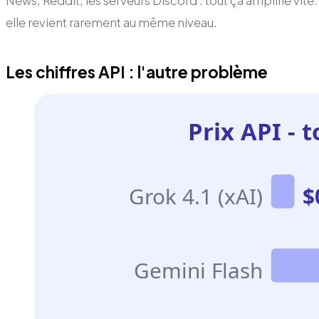
News, Reddit, les serveurs Discord : tout ça amplifie vi
elle revient rarement au même niveau.
Les chiffres API : l'autre problème
Prix API - t
Grok 4.1 (xAI)
$
Gemini Flash