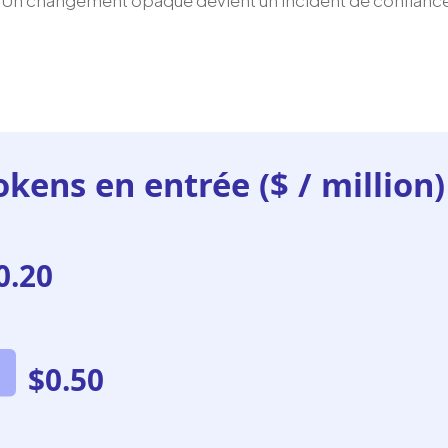
te. Un changement opaque devient un incident de confiance
okens en entrée ($ / million)
0.20
$0.50