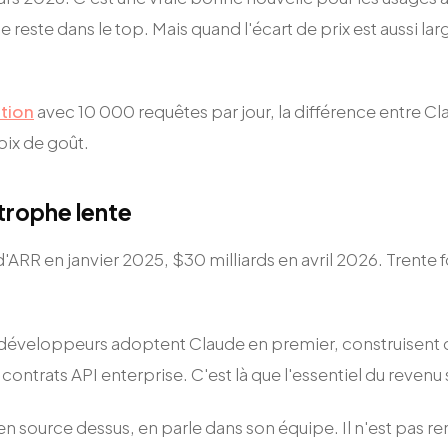
este dans le top. Mais quand l'écart de prix est aussi lar
tion
avec 10 000 requêtes par jour, la différence entre Cl
oix de goût.
trophe lente
d'ARR en janvier 2025, $30 milliards en avril 2026. Trente f
s développeurs adoptent Claude en premier, construisent d
ontrats API enterprise. C'est là que l'essentiel du revenu s
n source dessus, en parle dans son équipe. Il n'est pas ren