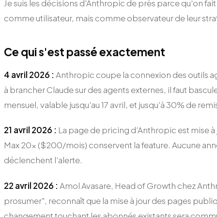
Je suis les décisions d'Anthropic de près parce qu'on fai
comme utilisateur, mais comme observateur de leur stra
Ce qui s'est passé exactement
4 avril 2026 :
Anthropic coupe la connexion des outils a
à brancher Claude sur des agents externes, il faut bascul
mensuel, valable jusqu'au 17 avril, et jusqu'à 30% de rem
21 avril 2026 :
La page de pricing d'Anthropic est mise à 
Max 20x ($200/mois) conservent la feature. Aucune anno
déclenchent l'alerte.
22 avril 2026 :
Amol Avasare, Head of Growth chez Anthrop
prosumer", reconnaît que la mise à jour des pages publiqu
changement touchant les abonnés existants sera comm