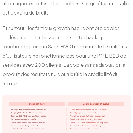
filtrer, ignorer, refuser les cookies. Ce qui était une faille
est devenu du bruit.
Et surtout : les fameux growth hacks ont été copiés-
collés sans réfléchir au contexte. Un hack qui
fonctionne pour un SaaS B2C freemium de 10 millions
d'utilisateurs ne fonctionne pas pour une PME B2B de
services avec 200 clients. La copie sans adaptation a
produit des résultats nuls et a brûlé la crédibilité du
terme.
Ce qui est mort
Ce qui a survécu et évolué
Arbitrage de plateforme (avant fermeture API)
Culture de l experimentation rapide (A/B, tests)
Scraping LinkedIn et cold email de masse
Referral program avec valeur réelle
Black-hat SEO (PBN, liens achetés en masse)
Product-led growth (activation, onboarding)
Faux avis et social proof manufacturé
Funnel data-driven et tracking first-party
Growth hacks copiés sans contexte produit
Contenu SEO + GEO comme moteur d acquisition
Viral loops sans valeur produit réelle
Automatisation des relances et nurturing
Le titre Growth Hacker sur la carte de visite
Pensée systémique sur tout le funnel