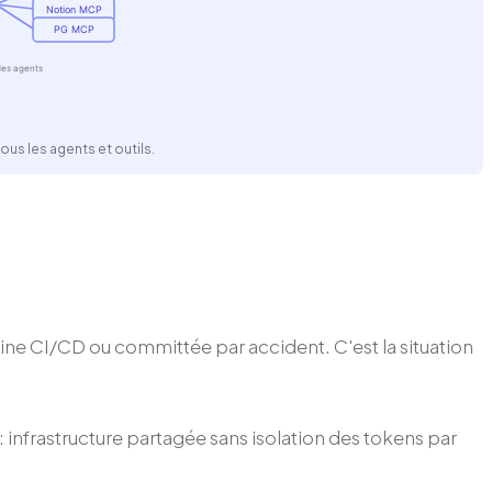
Notion MCP
PG MCP
 les agents
us les agents et outils.
ine CI/CD ou committée par accident. C'est la situation
 infrastructure partagée sans isolation des tokens par