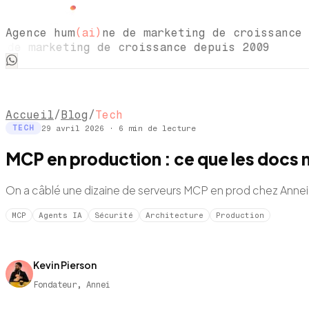
Agence hum
(ai)
ne de marketing de croissance 
 marketing de croissance depuis 2009 Agen
Accueil
/
Blog
/
Tech
29 avril 2026
·
6
min de lecture
TECH
MCP en production : ce que les docs 
On a câblé une dizaine de serveurs MCP en prod chez Annei. 
MCP
Agents IA
Sécurité
Architecture
Production
Kevin Pierson
Fondateur, Annei