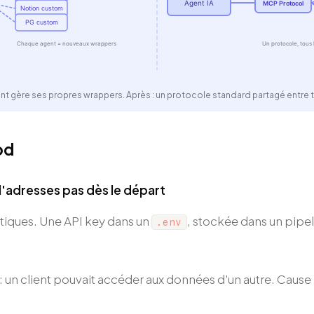
Agent IA
MCP Protocol
Notion custom
PG custom
Chaque agent = nouveaux wrappers
Un protocole, tous
t gère ses propres wrappers. Après : un protocole standard partagé entre to
od
l'adresses pas dès le départ
tiques. Une API key dans un
, stockée dans un pipel
.env
 un client pouvait accéder aux données d'un autre. Cause :