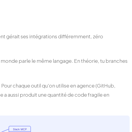
ient gérait ses intégrations différemment, zéro
t le monde parle le même langage. En théorie, tu branches
our chaque outil qu'on utilise en agence (GitHub,
de a aussi produit une quantité de code fragile en
Slack MCP