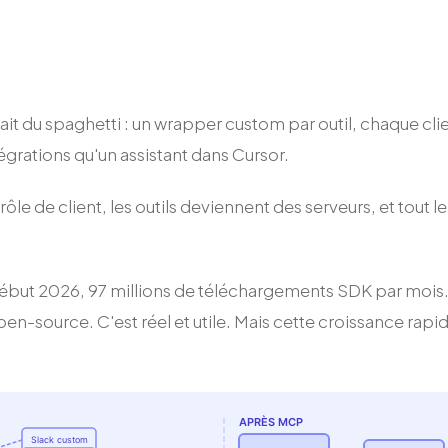
était du spaghetti : un wrapper custom par outil, chaque cl
tégrations qu'un assistant dans Cursor.
rôle de client, les outils deviennent des serveurs, et tou
but 2026, 97 millions de téléchargements SDK par mois. P
pen-source. C'est réel et utile. Mais cette croissance rapi
APRÈS MCP
Slack custom