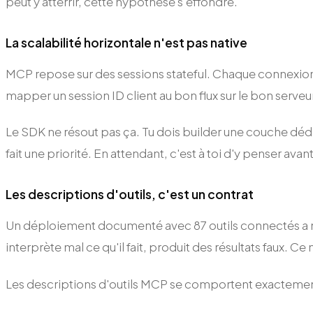
peut y atterrir, cette hypothèse s'effondre.
La scalabilité horizontale n'est pas native
MCP repose sur des sessions stateful. Chaque connexion m
mapper un session ID client au bon flux sur le bon serveu
Le SDK ne résout pas ça. Tu dois builder une couche déd
fait une priorité. En attendant, c'est à toi d'y penser avan
Les descriptions d'outils, c'est un contrat
Un déploiement documenté avec 87 outils connectés a mes
interprète mal ce qu'il fait, produit des résultats faux. C
Les descriptions d'outils MCP se comportent exactement