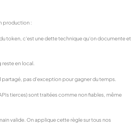
 production :
 du token, c'est une dette technique qu'on documente et
 reste en local.
ool partagé, pas d'exception pour gagner du temps.
 APIs tierces) sont traitées comme non fiables, même
in valide. On applique cette règle sur tous nos