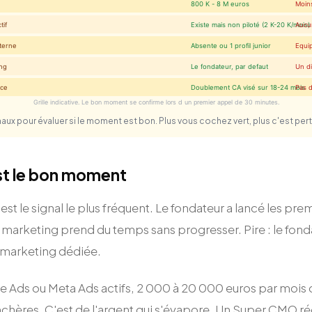
800 K - 8 M euros
Moin
tif
Existe mais non piloté (2 K-20 K/mois)
Aucu
terne
Absente ou 1 profil junior
Equip
ing
Le fondateur, par defaut
Un di
nce
Doublement CA visé sur 18-24 mois
Pas d
Grille indicative. Le bon moment se confirme lors d un premier appel de 30 minutes.
naux pour évaluer si le moment est bon. Plus vous cochez vert, plus c'est pert
est le bon moment
est le signal le plus fréquent. Le fondateur a lancé les p
e marketing prend du temps sans progresser. Pire : le fond
 marketing dédiée.
 Ads ou Meta Ads actifs, 2 000 à 20 000 euros par mois q
nchères. C'est de l'argent qui s'évapore. Un Super CMO r