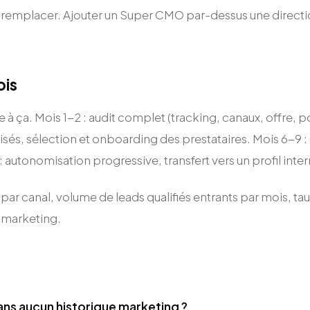
e le remplacer. Ajouter un Super CMO par-dessus une direc
ois
à ça. Mois 1-2 : audit complet (tracking, canaux, offre, po
és, sélection et onboarding des prestataires. Mois 6-9 : 
: autonomisation progressive, transfert vers un profil interne
al par canal, volume de leads qualifiés entrants par mois, t
n marketing.
sans aucun historique marketing ?