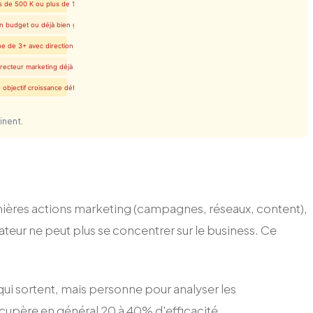
s de 500 K ou plus de 10 M
n budget ou déjà bien géré
e de 3+ avec direction en place
recteur marketing déjà en poste
 objectif croissance défini
inent.
remières actions marketing (campagnes, réseaux, content),
ateur ne peut plus se concentrer sur le business. Ce
ui sortent, mais personne pour analyser les
écupère en général 20 à 40% d'efficacité