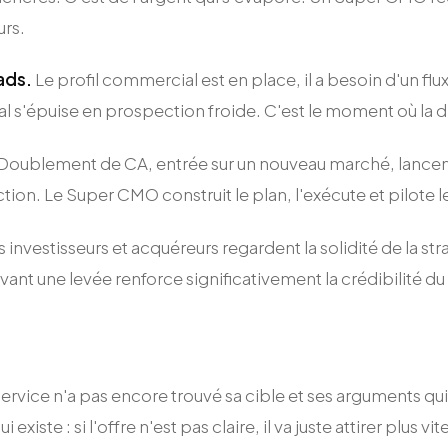
urs.
ads.
Le profil commercial est en place, il a besoin d'un fl
ial s'épuise en prospection froide. C'est le moment où la
Doublement de CA, entrée sur un nouveau marché, lancemen
tion. Le Super CMO construit le plan, l'exécute et pilote 
 investisseurs et acquéreurs regardent la solidité de la st
ant une levée renforce significativement la crédibilité du
 service n'a pas encore trouvé sa cible et ses arguments qu
ste : si l'offre n'est pas claire, il va juste attirer plus vi