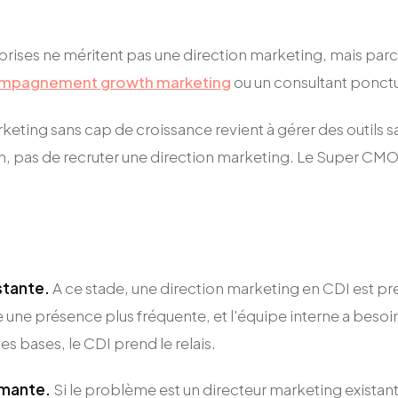
prises ne méritent pas une direction marketing, mais pa
mpagnement growth marketing
ou un consultant ponctu
eting sans cap de croissance revient à gérer des outils san
sion, pas de recruter une direction marketing. Le Super CMO 
stante.
A ce stade, une direction marketing en CDI est pres
e une présence plus fréquente, et l'équipe interne a beso
s bases, le CDI prend le relais.
rmante.
Si le problème est un directeur marketing existant q