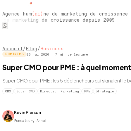
Agence hum
(ai)
ne de marketing de croissance 
 marketing de croissance depuis 2009 Agen
Accueil
/
Blog
/
Business
25 mai 2026
·
7
min de lecture
BUSINESS
Super CMO pour PME : à quel moment 
Super CMO pour PME : les 5 déclencheurs qui signalent le b
CMO
Super CMO
Direction Marketing
PME
Stratégie
Kevin Pierson
Fondateur, Annei